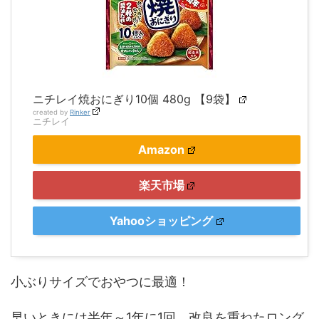
ニチレイ焼おにぎり10個 480g 【9袋】
created by
Rinker
ニチレイ
Amazon
楽天市場
Yahooショッピング
小ぶりサイズでおやつに最適！
早いときには半年～1年に1回、改良を重ねたロング