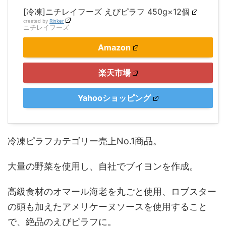
[冷凍]ニチレイフーズ えびピラフ 450g×12個
created by
Rinker
ニチレイフーズ
Amazon
楽天市場
Yahooショッピング
冷凍ピラフカテゴリー売上No.1商品。
大量の野菜を使用し、自社でブイヨンを作成。
高級食材のオマール海老を丸ごと使用、ロブスター
の頭も加えたアメリケーヌソースを使用すること
で、絶品のえびピラフに。