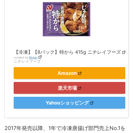
【冷凍】【8パック】特から 415g ニチレイフーズ
created by
Rinker
ニチレイフーズ
Amazon
楽天市場
Yahooショッピング
2017年発売以降、1年で冷凍唐揚げ部門売上No.1を