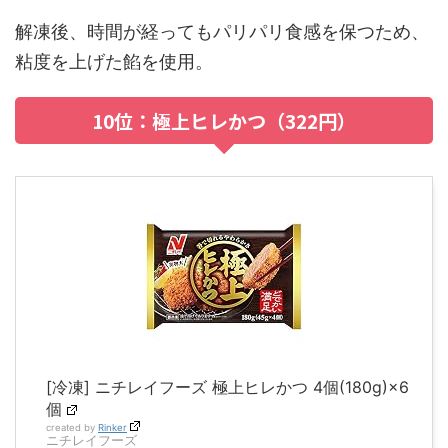
解凍後、時間が経ってもパリパリ食感を保つため、
粘度を上げた餡を使用。
10位：極上ヒレかつ（322円）
[冷凍] ニチレイフーズ 極上ヒレかつ 4個(180g)×6
個
created by
Rinker
ニチレイフーズ