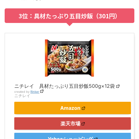
3位：具材たっぷり五目炒飯（301円）
ニチレイ 具材たっぷり五目炒飯500g×12袋
created by
Rinker
ニチレイ
Amazon
楽天市場
Yahooショッピング