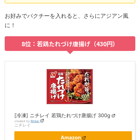
お好みでパクチーを入れると、さらにアジアン風
に！
8位：若鶏たれづけ唐揚げ（430円）
[冷凍] ニチレイ 若鶏たれづけ唐揚げ 300g
created by
Rinker
ニチレイ
Amazon