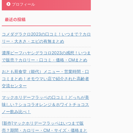
プロフィール
最近の投稿
コメダグラクロ2023の口コミ！いつまで？カロ
リー・大きさ・エビの有無まとめ
濃厚ビーフハヤシグラコロ2023の感想！いつま
で販売？カロリー・口コミ・価格・CMまとめ
おとも苑食堂（能代）メニュー・営業時間・口
コミまとめ！オモウマい店で紹介された高齢者
交流センター
マックホリデーフラッペの口コミ！どっちが美
味しい？ショコラオレンジ＆ホワイトチョコス
ノー飲み比べ！
[新作]マックホリデーフラッペはいつまで販
売？期間・カロリー・CM・サイズ・価格まと