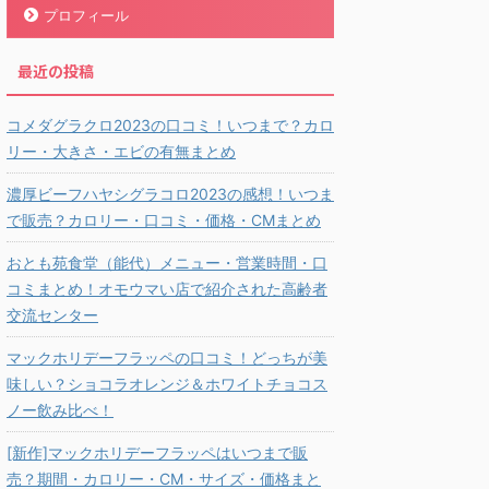
プロフィール
最近の投稿
コメダグラクロ2023の口コミ！いつまで？カロ
リー・大きさ・エビの有無まとめ
濃厚ビーフハヤシグラコロ2023の感想！いつま
で販売？カロリー・口コミ・価格・CMまとめ
おとも苑食堂（能代）メニュー・営業時間・口
コミまとめ！オモウマい店で紹介された高齢者
交流センター
マックホリデーフラッペの口コミ！どっちが美
味しい？ショコラオレンジ＆ホワイトチョコス
ノー飲み比べ！
[新作]マックホリデーフラッペはいつまで販
売？期間・カロリー・CM・サイズ・価格まと