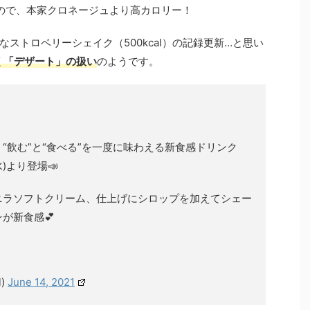
lなので、本家クロネージュより高カロリー！
ストロベリーシェイク（500kcal）の記録更新…と思い
く「デザート」の扱い
のようです。
“飲む”と“食べる”を一度に味わえる新食感ドリンク
)より登場📣
ニラソフトクリーム、仕上げにシロップを加えてシェー
が新食感💕
l)
June 14, 2021