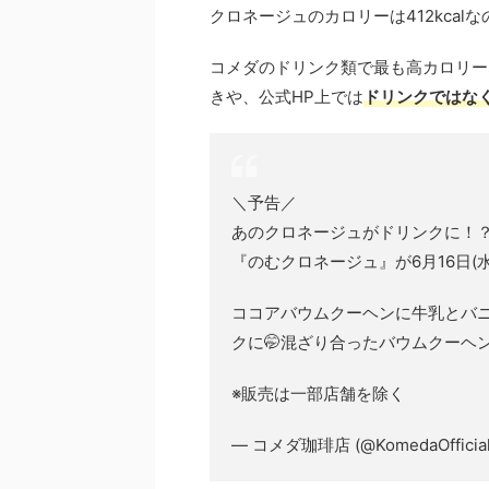
クロネージュのカロリーは412kca
コメダのドリンク類で最も高カロリーな
きや、公式HP上では
ドリンクではな
＼予告／
あのクロネージュがドリンクに！？
『のむクロネージュ』が6月16日(水
ココアバウムクーヘンに牛乳とバ
クに🤭混ざり合ったバウムクーヘン
※販売は一部店舗を除く
— コメダ珈琲店 (@KomedaOfficia