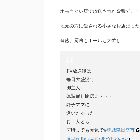
オモウマい店で放送された影響で、「
地元の方に愛される小さなお店だった
当然、厨房もホールも大忙し。
TV放送後は
毎日大盛況で
御主人
体調崩し閉店に・・・
鈴子ママに
逢いたかった
お二人とも
何時までも元気で
#茨城県日立市
pic.twitter.com/0kyYFqoJVO