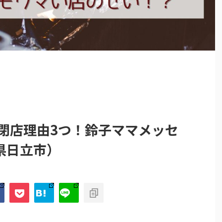
の閉店理由3つ！鈴子ママメッセ
県日立市）