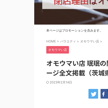
本ページはプロモーションを含みます。
HOME
>
バラエティ
>
オモウマい店
>
オモウマい店
オモウマい店 珉珉
ージ全文掲載（茨城
2023年2月14日