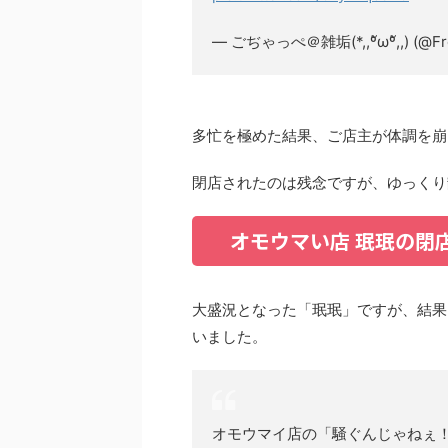
— ごぢゃっぺ＠雑垢(*,,ºัωºั,,) (@Fr
多忙を極めた結果、ご店主が体調を崩
閉店されたのは残念ですが、ゆっくり
オモウマい店 珉珉の閉
大盛況となった「珉珉」ですが、結果
いました。
オモウマイ店の「騒ぐんじゃねぇ