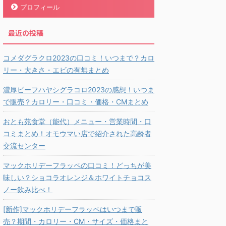
プロフィール
最近の投稿
コメダグラクロ2023の口コミ！いつまで？カロ
リー・大きさ・エビの有無まとめ
濃厚ビーフハヤシグラコロ2023の感想！いつま
で販売？カロリー・口コミ・価格・CMまとめ
おとも苑食堂（能代）メニュー・営業時間・口
コミまとめ！オモウマい店で紹介された高齢者
交流センター
マックホリデーフラッペの口コミ！どっちが美
味しい？ショコラオレンジ＆ホワイトチョコス
ノー飲み比べ！
[新作]マックホリデーフラッペはいつまで販
売？期間・カロリー・CM・サイズ・価格まと