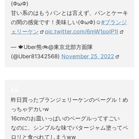
(ΦωΦ)
甘い系のはもうパンとは言えず、パンとケーキ
の間の感覚です！美味しい(ΦωΦ)☺️
#ブランジ
ェリーケン
pic.twitter.com/6mW1poIP1I
— 🍁Uber熊🚲@東京北部方面隊
(@Uber81342568)
November 25, 2022
昨日買ったブランジェリーケンのベーグル！め
っちゃデカいw
16cmのお皿いっぱいのベーグルってすごい
なのに、シンプルな味でバタージャム塗ってペ
ロリと食べれてしまうww