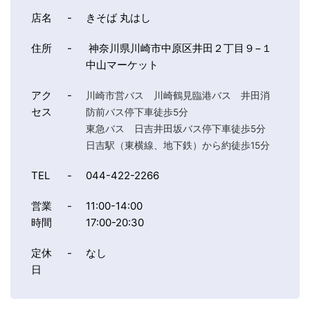
店名
-
きそば 丸はし
住所
-
神奈川県川崎市中原区井田２丁目９−１
中山マーケット
アク
-
川崎市営バス 川崎鶴見臨港バス 井田消
セス
防前バス停下車徒歩5分
東急バス 日吉井田坂バス停下車徒歩5分
日吉駅（東横線、地下鉄）から約徒歩15分
TEL
-
044-422-2266
営業
-
11:00-14:00
時間
17:00-20:30
定休
-
なし
日