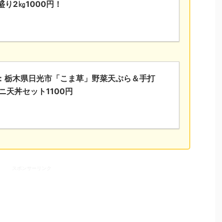
盛り2㎏1000円！
：栃木県日光市「こま草」野菜天ぷら＆手打
ニ天丼セット1100円
スポンサーリンク