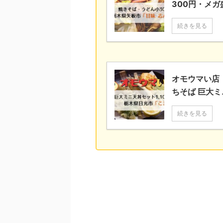
300円・メガ
続きを見る
オモウマい店
ちそば 巨大ミ
続きを見る