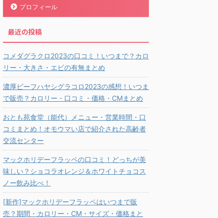
プロフィール
最近の投稿
コメダグラクロ2023の口コミ！いつまで？カロ
リー・大きさ・エビの有無まとめ
濃厚ビーフハヤシグラコロ2023の感想！いつま
で販売？カロリー・口コミ・価格・CMまとめ
おとも苑食堂（能代）メニュー・営業時間・口
コミまとめ！オモウマい店で紹介された高齢者
交流センター
マックホリデーフラッペの口コミ！どっちが美
味しい？ショコラオレンジ＆ホワイトチョコス
ノー飲み比べ！
[新作]マックホリデーフラッペはいつまで販
売？期間・カロリー・CM・サイズ・価格まと