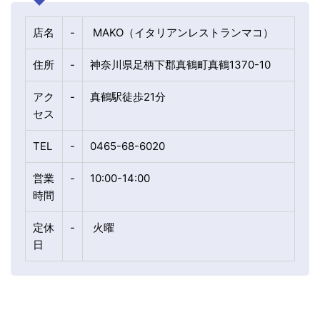
店名
-
MAKO（イタリアンレストランマコ）
住所
-
神奈川県足柄下郡真鶴町真鶴1370-10
アク
-
真鶴駅徒歩21分
セス
TEL
-
0465-68-6020
営業
-
10:00-14:00
時間
定休
-
火曜
日