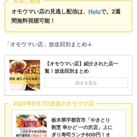
見逃し配信
オモウマい店の見逃し配信は、
Hulu
で。2週
間無料視聴可能！
「オモウマい店」放送回別まとめ↓
【オモウマい店】紹介された店一
覧！放送回別まとめ
続きを見る
2021年9月7日放送のオモウマ店
栃木県宇都宮市「やきとり
割烹 串かど 一の沢店」上に
ぎり寿司ランチ600円！オ