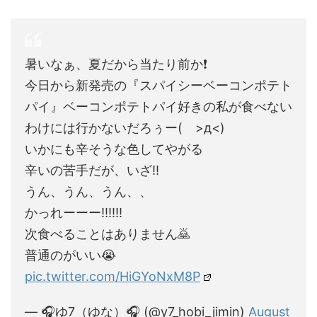
暑いなぁ、夏だから当たり前か❗
今日から新発売の『スパイシーベーコンポテト
パイ』ベーコンポテトパイ好きの私が食べない
わけには行かないだろぅー( >д<)
いかにも辛そうな色してやがる
辛いの苦手だが、いざ‼️
うん、うん、うん、、
かっれーーー‼️‼️‼️
次食べることはありません🙇
普通のがいい😭
pic.twitter.com/HiGYoNxM8P
— 🎧ゆ7（ゆな）🎧 (@y7_hobi_jimin)
August