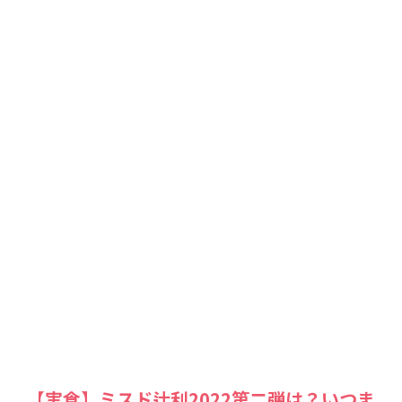
【実食】ミスド辻利2022第二弾は？いつま