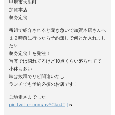
甲府市大里町
加賀本店
刺身定食 上
番組で紹介されると聞き急いで加賀本店さんへ
１２時前に行ったら予約無しで何とか入れまし
た✨
刺身定食上を発注！
写真では隠れてるけど10点くらい盛られてて
小鉢も多い
味は抜群でリピ間違いなし
ランチでも予約必須のお店です！
ご馳走さまでした
pic.twitter.com/hvYCkcJTjf