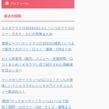
プロフィール
最近の投稿
コメダグラクロ2023の口コミ！いつまで？カロ
リー・大きさ・エビの有無まとめ
濃厚ビーフハヤシグラコロ2023の感想！いつま
で販売？カロリー・口コミ・価格・CMまとめ
おとも苑食堂（能代）メニュー・営業時間・口
コミまとめ！オモウマい店で紹介された高齢者
交流センター
マックホリデーフラッペの口コミ！どっちが美
味しい？ショコラオレンジ＆ホワイトチョコス
ノー飲み比べ！
[新作]マックホリデーフラッペはいつまで販
売？期間・カロリー・CM・サイズ・価格まと