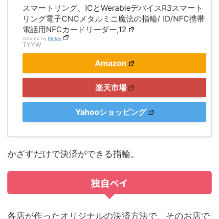
スマートリング、ICとWerableデバイスR3スマート
リング電子CNCメタルミニ魔法の指輪/ ID/NFC携帯
電話用NFCカードリーダー,12
created by
Rinker
TYYW
Amazon
楽天市場
Yahooショッピング
かざすだけで決済ができる指輪。
独自ペイ
各店が作ったオリジナルの決済方法で、そのお店で