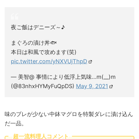
夜ご飯はデニーズ～♪
まぐろの漬け丼🐟️
本日は和風で攻めます(笑)
pic.twitter.com/yNXVUjThpD
— 美智@ 事情により低浮上気味…m(__)m
(@83nhxHYMyFuQpDS)
May 9, 2021
味のブレが少ない中鉢マグロを特製ダレに漬け込ん
だ一品。
超一流料理人コメント