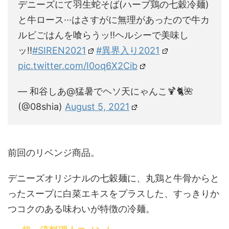
デニーズにて羽生蛇そば(ハーブ鶏の七穀冷麺)
と牛ロース···はさすがに無理があったので牛カ
ルビごはんを喰らうッ!!ヘルシーで美味し
ッ!!
#SIREN2021
#異界入り2021
pic.twitter.com/I0oq6X2Cib
— 和谷しあ@猛暑でヘソ天にゃんこ🍹🐈🌺
(@08shia)
August 5, 2021
前回のリベンジ商品。
デニーズオリジナルの七穀麺に、丸鶏と牛骨からと
ったスープに白菜エキスをプラスした、すっきりか
つコクのある味わいが特徴の冷麺。