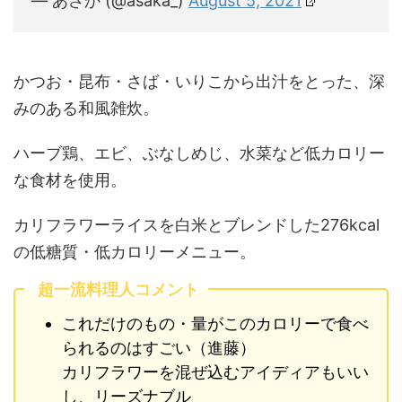
— あさか (@asaka_)
August 5, 2021
かつお・昆布・さば・いりこから出汁をとった、深
みのある和風雑炊。
ハーブ鶏、エビ、ぶなしめじ、水菜など低カロリー
な食材を使用。
カリフラワーライスを白米とブレンドした276kcal
の低糖質・低カロリーメニュー。
超一流料理人コメント
これだけのもの・量がこのカロリーで食べ
られるのはすごい（進藤）
カリフラワーを混ぜ込むアイディアもいい
し、リーズナブル