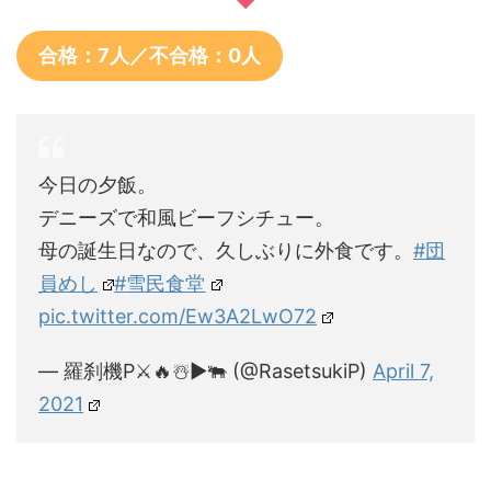
合格：7人／不合格：0人
今日の夕飯。
デニーズで和風ビーフシチュー。
母の誕生日なので、久しぶりに外食です。
#団
員めし
#雪民食堂
pic.twitter.com/Ew3A2LwO72
— 羅刹機P⚔🔥☃️▶🐃 (@RasetsukiP)
April 7,
2021