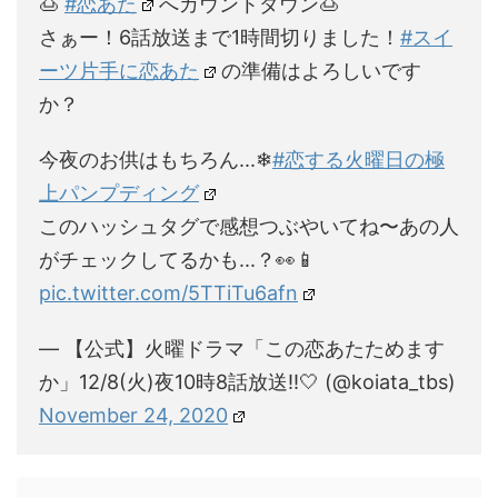
🍮
#恋あた
へカウントダウン🍮
さぁー！6話放送まで1時間切りました！
#スイ
ーツ片手に恋あた
の準備はよろしいです
か？
今夜のお供はもちろん...❄
#恋する火曜日の極
上パンプディング
このハッシュタグで感想つぶやいてね〜あの人
がチェックしてるかも...？👀📱
pic.twitter.com/5TTiTu6afn
— 【公式】火曜ドラマ「この恋あたためます
か」12/8(火)夜10時8話放送!!🤍 (@koiata_tbs)
November 24, 2020