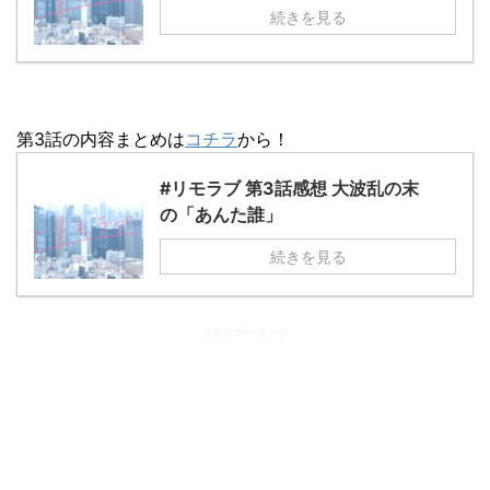
続きを見る
第3話の内容まとめは
コチラ
から！
#リモラブ 第3話感想 大波乱の末
の「あんた誰」
続きを見る
スポンサーリンク