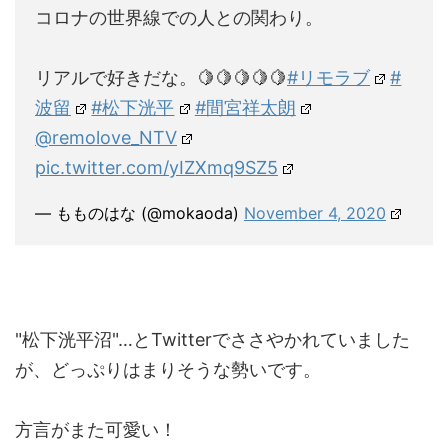
コロナの世界線での人との関わり。
リアルで好きだな。🍋🍋🍋🍋🍋
#リモラブ
#
波留
#松下洸平
#間宮祥太朗
@remolove_NTV
pic.twitter.com/yIZXmq9SZ5
— もものはな (@mokaoda)
November 4, 2020
"松下洸平沼"…とTwitterでささやかれていました
が、どっぷりはまりそうな勢いです。
方言がまた可愛い！