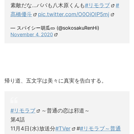
素敵だな…パパも八木原くんも
#リモラブ
#
髙橋優斗
pic.twitter.com/O0OiOIP5mj
— スパイシー胡瓜🥒 (@sokosakuRenHi)
November 4, 2020
帰り道、五文字は美々に真実を告白する。
#リモラブ
～普通の恋は邪道～
第4話
11月4日(水)放送分
#TVer
#
#リモラブ～普通